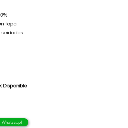
 70%
con tapa
0 unidades
k Disponible
r Whatsapp!