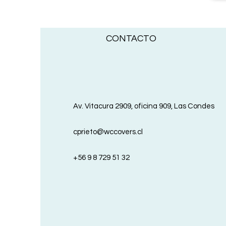
CONTACTO
Av. Vitacura 2909, oficina 909, Las Condes
cprieto@wccovers.cl
+56 9 8 729 51 32