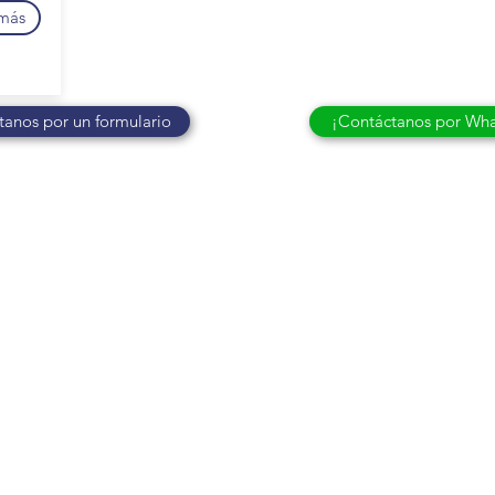
más
anos por un formulario
¡Contáctanos por Wh
apeles Elite
Otros productos Elite
Contacto
Papel higiénico
Maxwipes
Email
oallas de papel
Dispensadores
Formulario
Servilletas
Jabones
Sabanillas
Productos de Limpieza
Tamiz urinario