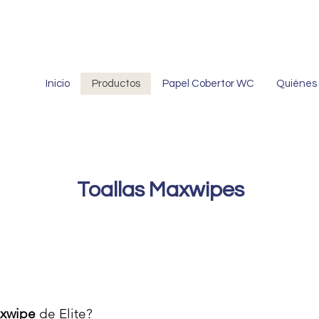
Inicio
Productos
Papel Cobertor WC
Quiénes
Toallas Maxwipes
axwipe
de Elite?