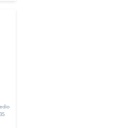
edio
35