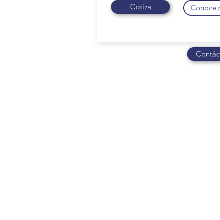
Cotiza
Conoce 
Contáct
Papeles cubre WC
P
Repuestos y
dispensadores de papel
T
cubierta