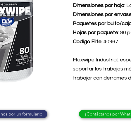
Dimensiones por hoja
: 
Dimensiones por envas
Paquetes por bulto/caj
Hojas por paquete
: 80 
Codigo Elite
: 40967
Maxwipe Industrial, es
soportar los trabajos m
trabajar con derrames 
nos por un formulario
¡Contáctanos por What