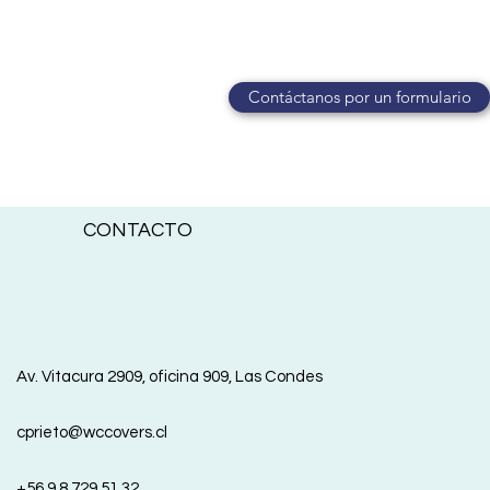
Contáctanos por un formulario
CONTACTO
Av. Vitacura 2909, oficina 909, Las Condes
cprieto@wccovers.cl
+56 9 8 729 51 32