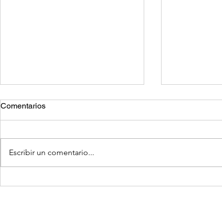
Comentarios
Escribir un comentario...
Toallas de papel v/s secador
¿Qué hacer 
de mano eléctrico...¿Cuál es
presenta sí
más efectivo?
Coronavirus